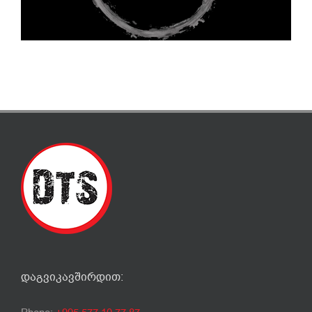
ᲓᲐᲒᲕᲘᲙᲐᲕᲨᲘᲠᲓᲘᲗ: