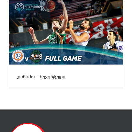
დინამო – ხუვენტუდი